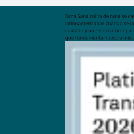
Sana Sana colita de rana se ca
latinoamericanas cuando se la
cuidado y un recordatorio par
que fundamenta nuestra misió