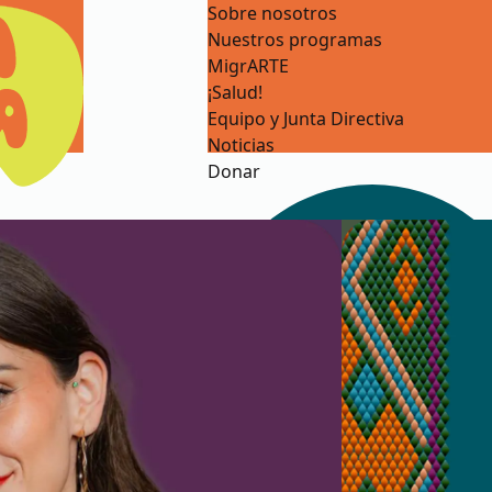
Sobre nosotros
Nuestros programas
MigrARTE
¡Salud!
Equipo y Junta Directiva
Noticias
Donar