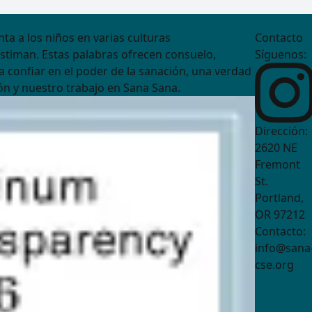
nta a los niños en varias culturas
Contacto
stiman. Estas palabras ofrecen consuelo,
Síguenos:
a confiar en el poder de la sanación, una verdad
n y nuestro trabajo en Sana Sana.
Dirección:
2620 NE
Fremont
St.
Portland,
OR 97212
Contacto:
info@sana
cse.org