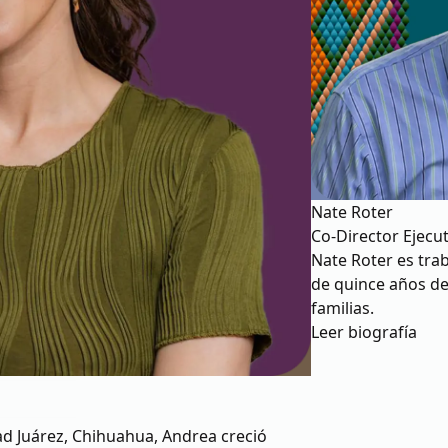
Nate Roter
Co-Director Ejecu
Nate Roter es trab
de quince años de
familias.
Leer biografía
ad Juárez, Chihuahua, Andrea creció